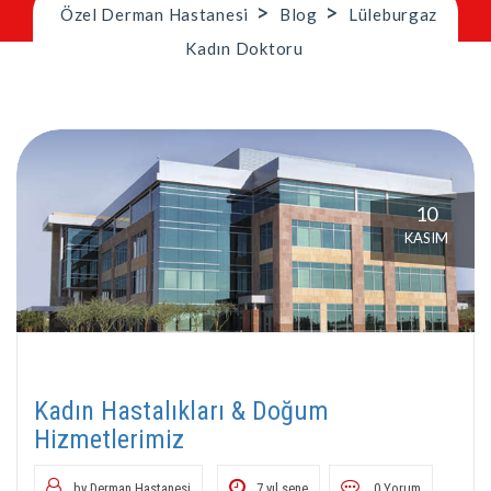
>
>
Özel Derman Hastanesi
Blog
Lüleburgaz
Kadın Doktoru
10
KASIM
Kadın Hastalıkları & Doğum
Hizmetlerimiz
by Derman Hastanesi
7 yıl sene
0 Yorum