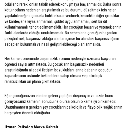
ödüllendirerek, onları takdir ederek konuşmaya başlanmalıdır. Daha sonra
kötü notların nedenleri araştırılmalı ve bu durumu düzeltmek için neler
yapılabileceğine çocukla birlikte karar verilmeli, kesinlikle diğer çocuklar
ve kardeşlerle kıyaslanmamalı, şiddet uygulanmamalı, sert bir dil
kullanılmamalı, tehdit edilmemelidir. Her çocuğun başarı ve yeteneklerinin
farklı alanlarda olduğu unutulmamalı. Bu sebeplerle çocuğun başarıları
pekiştirilmeli, başarısız olduğu alanlar içinse bu alandaki başarısızlığının
sebepleri bulunmalı ve nasıl geliştirilebileceği planlanmalıdır.
Her karne döneminde başarısızlık sorunu nedeniyle uzmana başvuran
öğrenci sayısı artmaktadır. Bu çocukların başarısızlık nedenleri
araştırıldığında ailedeki iletişim bozuklukları, anne-babanın çocuğun
kapasitesinin üstünde beklentilere sahip olması ve psikolojik
rahatsızlıkları ön plana çıkmaktadır.
Eğer çocuğunuzun elinden geleni yaptığını düşünüyor ve sizde bunu
görüyorsanız karnenin sonucu ne olursa olsun o karne iyi bir karnedir.
Unutulmaması gereken şey çocukların psikolojik ve fizyolojik sağlıklarının
herşeyden önemli olduğudur.
Uzman Psikolog Merve Gabralı