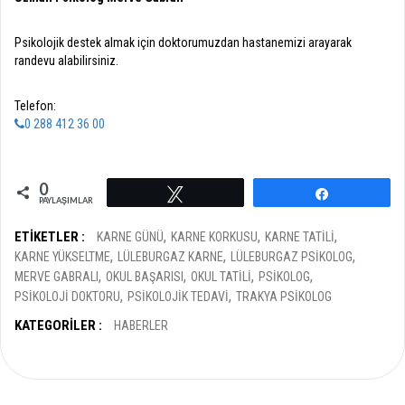
Psikolojik destek almak için doktorumuzdan hastanemizi arayarak
randevu alabilirsiniz.
Telefon:
0 288 412 36 00
0
Tweetle
Paylaş
PAYLAŞIMLAR
ETIKETLER :
KARNE GÜNÜ
KARNE KORKUSU
KARNE TATILI
KARNE YÜKSELTME
LÜLEBURGAZ KARNE
LÜLEBURGAZ PSIKOLOG
MERVE GABRALI
OKUL BAŞARISI
OKUL TATILI
PSIKOLOG
PSIKOLOJI DOKTORU
PSIKOLOJIK TEDAVI
TRAKYA PSIKOLOG
KATEGORILER :
HABERLER