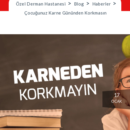
>
>
>
Özel Derman Hastanesi
Blog
Haberler
Çocuğunuz Karne Gününden Korkmasın
17
OCAK