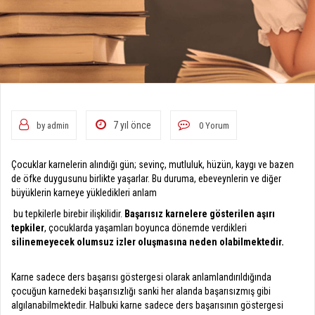
7 yıl önce
by admin
0 Yorum
Çocuklar karnelerin alındığı gün; sevinç, mutluluk, hüzün, kaygı ve bazen
de öfke duygusunu birlikte yaşarlar.
Bu duruma, ebeveynlerin ve diğer
büyüklerin karneye yükledikleri anlam
bu tepkilerle birebir ilişkilidir.
Başarısız karnelere gösterilen aşırı
tepkiler
, çocuklarda yaşamları boyunca dönemde verdikleri
silinemeyecek olumsuz izler oluşmasına neden olabilmektedir.
Karne sadece ders başarısı göstergesi olarak anlamlandırıldığında
çocuğun karnedeki başarısızlığı sanki her alanda başarısızmış gibi
algılanabilmektedir. Halbuki karne sadece ders başarısının göstergesi