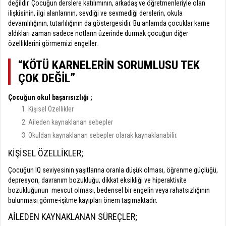
değildir. Çocuğun derslere katılımının, arkadaş ve öğretmenleriyle olan
ilişkisinin, ilgi alanlarının, sevdiği ve sevmediği derslerin, okula
devamlılığının, tutarlılığının da göstergesidir. Bu anlamda çocuklar karne
aldıkları zaman sadece notların üzerinde durmak çocuğun diğer
özelliklerini görmemizi engeller.
“KÖTÜ KARNELERİN SORUMLUSU TEK
ÇOK DEĞİL”
Çocuğun okul başarısızlığı ;
Kişisel Özellikler
Aileden kaynaklanan sebepler
Okuldan kaynaklanan sebepler olarak kaynaklanabilir.
KİŞİSEL ÖZELLİKLER;
Çocuğun IQ seviyesinin yaşıtlarına oranla düşük olması, öğrenme güçlüğü,
depresyon, davranım bozukluğu, dikkat eksikliği ve hiperaktivite
bozukluğunun
mevcut olması, bedensel bir engelin veya rahatsızlığının
bulunması görme-işitme kayıpları önem taşımaktadır.
AİLEDEN KAYNAKLANAN SÜREÇLER;