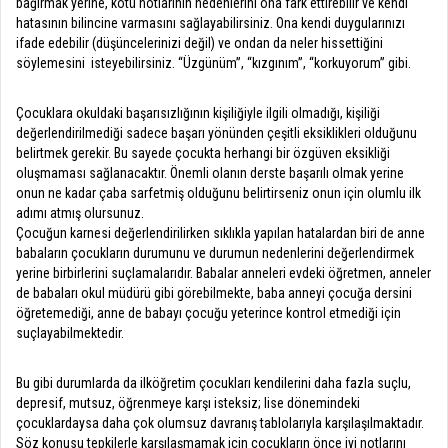
bağırmak yerine, kötü notlarının nedenlerini ona fark ettirebilir ve kendi
hatasının bilincine varmasını sağlayabilirsiniz. Ona kendi duygularınızı
ifade edebilir (düşüncelerinizi değil) ve ondan da neler hissettiğini
söylemesini
isteyebilirsiniz. “Üzgünüm”, “kızgınım”, “korkuyorum” gibi.
Çocuklara okuldaki başarısızlığının kişiliğiyle ilgili olmadığı, kişiliği
değerlendirilmediği sadece başarı yönünden çeşitli eksiklikleri olduğunu
belirtmek gerekir. Bu sayede çocukta herhangi bir özgüven eksikliği
oluşmaması sağlanacaktır. Önemli olanın derste başarılı olmak yerine
onun ne kadar çaba sarfetmiş olduğunu belirtirseniz onun için olumlu ilk
adımı atmış olursunuz.
Çocuğun karnesi değerlendirilirken sıklıkla yapılan hatalardan biri de anne
babaların çocukların durumunu ve durumun nedenlerini değerlendirmek
yerine birbirlerini suçlamalarıdır. Babalar anneleri evdeki öğretmen, anneler
de babaları okul müdürü gibi görebilmekte, baba anneyi çocuğa dersini
öğretemediği, anne de babayı çocuğu yeterince kontrol etmediği için
suçlayabilmektedir.
Bu gibi durumlarda da ilköğretim çocukları kendilerini daha fazla suçlu,
depresif, mutsuz, öğrenmeye karşı isteksiz; lise dönemindeki
çocuklardaysa daha çok olumsuz davranış tablolarıyla karşılaşılmaktadır.
Söz konusu tepkilerle karşılaşmamak için çocukların önce iyi notlarını