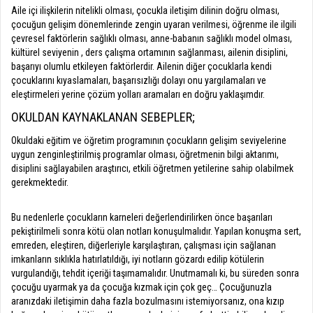
Aile içi ilişkilerin nitelikli olması, çocukla iletişim dilinin doğru olması,
çocuğun gelişim dönemlerinde zengin uyaran verilmesi, öğrenme ile ilgili
çevresel faktörlerin sağlıklı olması, anne-babanın sağlıklı model olması,
kültürel seviyenin , ders çalışma ortamının sağlanması, ailenin disiplini,
başarıyı olumlu etkileyen faktörlerdir. Ailenin diğer çocuklarla kendi
çocuklarını kıyaslamaları, başarısızlığı dolayı onu yargılamaları ve
eleştirmeleri yerine çözüm yolları aramaları en doğru yaklaşımdır.
OKULDAN KAYNAKLANAN SEBEPLER;
Okuldaki eğitim ve öğretim programının çocukların gelişim seviyelerine
uygun zenginleştirilmiş programlar olması, öğretmenin bilgi aktarımı,
disiplini sağlayabilen araştırıcı, etkili öğretmen yetilerine sahip olabilmek
gerekmektedir.
Bu nedenlerle çocukların karneleri değerlendirilirken önce başarıları
pekiştirilmeli sonra kötü olan notları konuşulmalıdır. Yapılan konuşma sert,
emreden, eleştiren, diğerleriyle karşılaştıran, çalışması için sağlanan
imkanların sıklıkla hatırlatıldığı, iyi notların gözardı edilip kötülerin
vurgulandığı, tehdit içeriği taşımamalıdır. Unutmamalı ki, bu süreden sonra
çocuğu uyarmak ya da çocuğa kızmak için çok geç… Çocuğunuzla
aranızdaki iletişimin daha fazla bozulmasını istemiyorsanız, ona kızıp