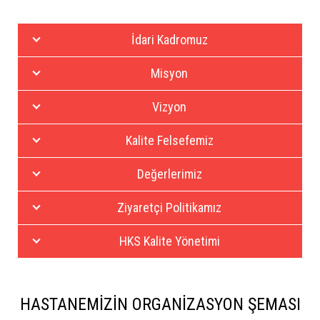
İdari Kadromuz
Misyon
Vizyon
Kalite Felsefemiz
Değerlerimiz
Ziyaretçi Politikamız
HKS Kalite Yönetimi
HASTANEMİZİN ORGANİZASYON ŞEMASI